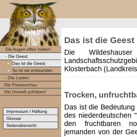
Das ist die Geest
Die Augen offen halten!
Die Wildeshaus
- Die Geest
Landschaftsschutz
Das ist die Geest
Klosterbach (Landkreis
So ist sie entstanden
- Die Lasten
Die Presseschau
Die Umwelt schützen!
Trocken, unfruchtbar
Das ist die Bedeutung 
Impressum / Haftung
des niederdeutschen "
Glossar
den fruchtbaren no
Seitenübersicht
jemanden von der Gees